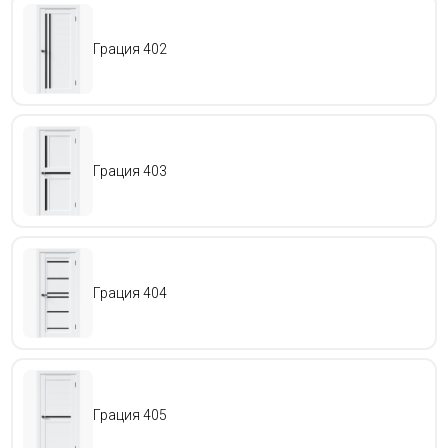
Грация 402
Грация 403
Грация 404
КАТАЛОГ
ПОЛИТИКА КОНФИДЕНЦИАЛЬНОСТИ
Грация 405
Полное или частичное копирование материалов запрещено.
При согласованном использовании материалов необходима активная
ссылка на ресурс.