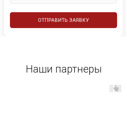
ОТПРАВИТЬ ЗАЯВКУ
КАТАЛОГ
ПОЛИТИКА КОНФИДЕНЦИАЛЬНОСТИ
Полное или частичное копирование материалов запрещено.
При согласованном использовании материалов необходима активная
ссылка на ресурс.
ООО «ИНДОРС» 2021-2026