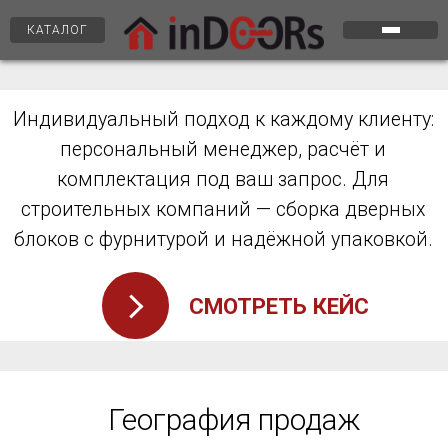
КАТАЛОГ
Индивидуальный подход к каждому клиенту:
Обеспе
персональный менеджер, расчёт и
каждо
комплектация под ваш запрос. Для
компле
закрепл
строительных компаний — сборка дверных
операт
блоков с фурнитурой и надёжной упаковкой.
Для ст
специаль
вр
СМОТРЕТЬ КЕЙС
и
География продаж